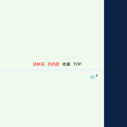
格
e
y
w
k
e
p
格
版
公
n
n
l
室
送鲜花
扔鸡蛋
收藏
TOP
#
32
e
版