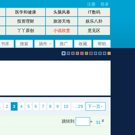
注册
登录
医学和健康
头脑风暴
IT数码
投资理财
旅游天地
娱乐八卦
丫丫原创
小说欣赏
意见区
书库
搜索
插件
推广
收藏
帮助
默
b
g
b
p
g
p
股
放
股
手
认
l
r
r
i
r
u
坛
大
坛
机
1
2
3
4
5
6
7
8
9
10
... 29
下一页
跳转到
»
#
31
风
u
a
o
n
e
r
风
镜
办
版