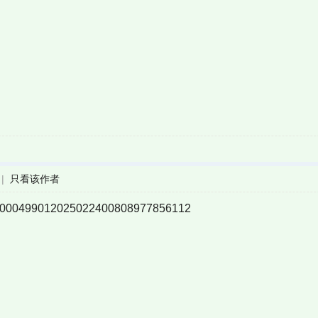
|
只看该作者
99012025022400808977856112