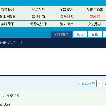
菁菁校园
职场生涯
YES娱乐
爱情与婚姻
育儿与教育
流行时尚
音乐影视
花想容
美味天下
道德与法律
海内海外
文史纵横
YY的港湾
论坛
家园
友伸出援助之手！
返回列表
|
只看该作者
越来越好。