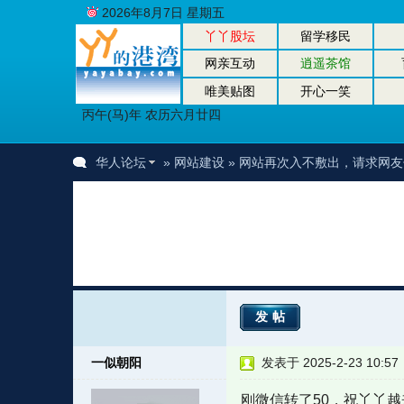
2026年8月7日 星期五
丫丫股坛
留学移民
网亲互动
逍遥茶馆
唯美贴图
开心一笑
丙午(马)年 农历六月廿四
华人论坛
»
网站建设
» 网站再次入不敷出，请求网
发帖
一似朝阳
发表于 2025-2-23 10:57
刚微信转了50，祝丫丫