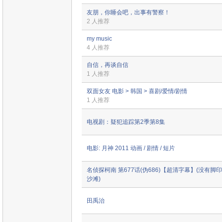
友朋，你睡会吧，出事有警察！
2 人推荐
my music
4 人推荐
自信，再谈自信
1 人推荐
双面女友 电影 > 韩国 > 喜剧/爱情/剧情
1 人推荐
电视剧：疑犯追踪第2季第8集
电影: 月神 2011 动画 / 剧情 / 短片
名侦探柯南 第677话(伪686)【超清字幕】(没有脚
沙滩)
田禹治