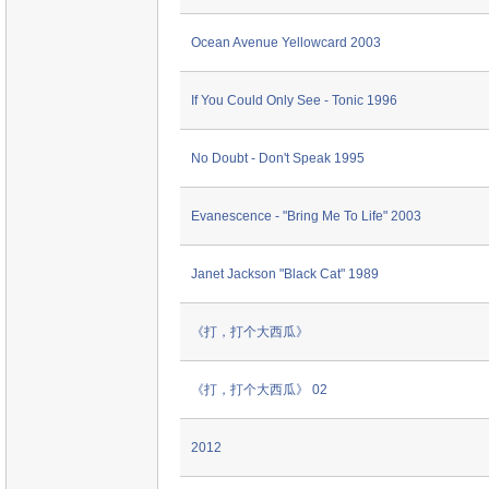
Ocean Avenue Yellowcard 2003
If You Could Only See - Tonic 1996
No Doubt - Don't Speak 1995
Evanescence - "Bring Me To Life" 2003
Janet Jackson "Black Cat" 1989
《打，打个大西瓜》
《打，打个大西瓜》 02
2012