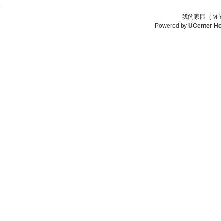
我的家园（ＭＹ
Powered by
UCenter H