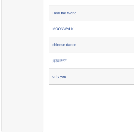
Heal the World
MOONWALK
chinese dance
海闊天空
only you