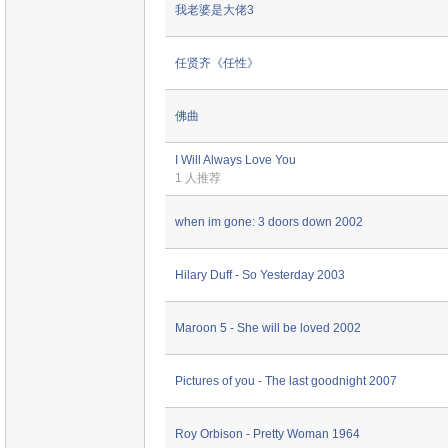
我老婆是大佬3
任贤齐《任性》
佛曲
I Will Always Love You
1 人推荐
when im gone: 3 doors down 2002
Hilary Duff - So Yesterday 2003
Maroon 5 - She will be loved 2002
Pictures of you - The last goodnight 2007
Roy Orbison - Pretty Woman 1964