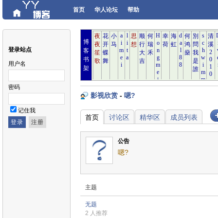
首页
华人论坛
帮助
博
登录站点
客
书
用户名
架
密码
影视欣赏
-
嗯?
记住我
首页
讨论区
精华区
成员列表
公告
嗯?
主题
无题
2 人推荐